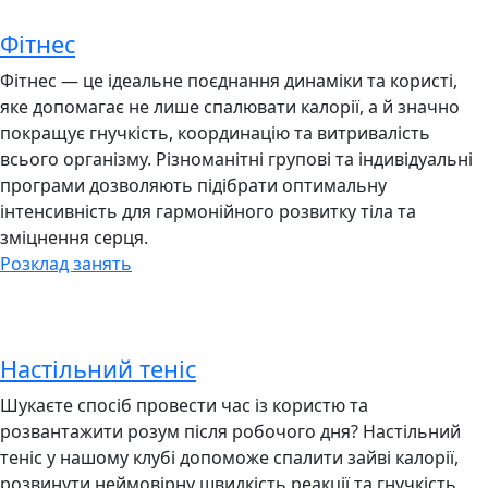
Фітнес
Фітнес — це ідеальне поєднання динаміки та користі,
яке допомагає не лише спалювати калорії, а й значно
покращує гнучкість, координацію та витривалість
всього організму. Різноманітні групові та індивідуальні
програми дозволяють підібрати оптимальну
інтенсивність для гармонійного розвитку тіла та
зміцнення серця.
Розклад занять
Настільний теніс
Шукаєте спосіб провести час із користю та
розвантажити розум після робочого дня? Настільний
теніс у нашому клубі допоможе спалити зайві калорії,
розвинути неймовірну швидкість реакції та гнучкість,