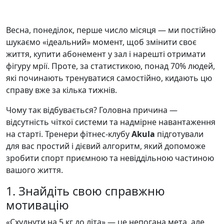
Весна, понеділок, перше число місяця — ми постійно
шукаємо «ідеальний» момент, щоб змінити своє
життя, купити абонемент у зал і нарешті отримати
фігуру мрії. Проте, за статистикою, понад 70% людей,
які починають тренуватися самостійно, кидають цю
справу вже за кілька тижнів.
Чому так відбувається? Головна причина —
відсутність чіткої системи та надмірне навантаження
на старті. Тренери фітнес-клубу
Akula
підготували
для вас простий і дієвий алгоритм, який допоможе
зробити спорт приємною та невіддільною частиною
вашого життя.
1. Знайдіть свою справжню
мотивацію
«Схуднути на 5 кг до літа» — це непогана мета, але