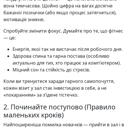
вона тимчасова. Щойно цифра на вагах досягне
бажаної позначки (або якщо процес затягнеться),
мотивація зникне.
Спробуйте змінити фокус. Думайте про те, що фітнес
— це:
Енергія, якої так не вистачає після робочого дня.
Здорова спина та гарна постава (особливо
актуально для тих, хто працює за комп’ютером).
Міцний сон та стійкість до стресів.
Коли ви тренуєтеся заради гарного самопочуття,
кожен візит у зал стає інвестицією в себе, а не
«покаранням» за з’їдене тістечко.
2. Починайте поступово (Правило
маленьких кроків)
Найпоширеніша помилка новачків — прийти в зал і в